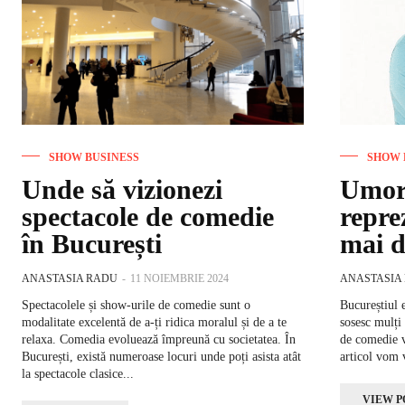
SHOW BUSINESS
SHOW 
Unde să vizionezi
Umoru
spectacole de comedie
reprez
în București
mai 
ANASTASIA RADU
-
11 NOIEMBRIE 2024
ANASTASIA
Spectacolele și show-urile de comedie sunt o
Bucureștiul e
modalitate excelentă de a-ți ridica moralul și de a te
sosesc mulți 
relaxa. Comedia evoluează împreună cu societatea. În
de comedie vi
București, există numeroase locuri unde poți asista atât
articol vom v
la spectacole clasice...
VIEW P