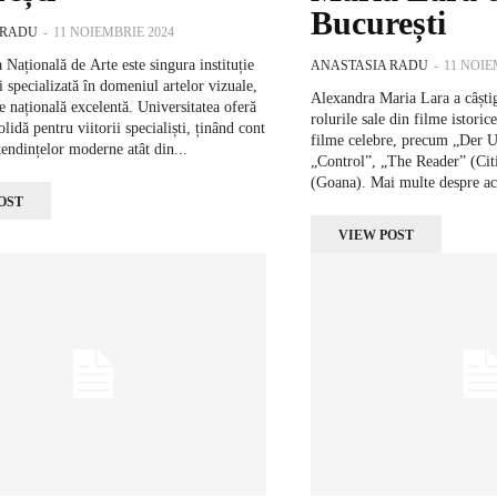
București
 RADU
-
11 NOIEMBRIE 2024
 Națională de Arte este singura instituție
ANASTASIA RADU
-
11 NOIE
 specializată în domeniul artelor vizuale,
Alexandra Maria Lara a câștig
e națională excelentă. Universitatea oferă
rolurile sale din filme istoric
olidă pentru viitorii specialiști, ținând cont
filme celebre, precum „Der U
tendințelor moderne atât din...
„Control”, „The Reader” (Citi
(Goana). Mai multe despre act
OST
VIEW POST