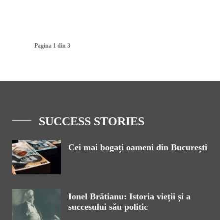
Pagina 1 din 3
SUCCESS STORIES
Cei mai bogați oameni din București
Ionel Brătianu: Istoria vieții și a
succesului său politic