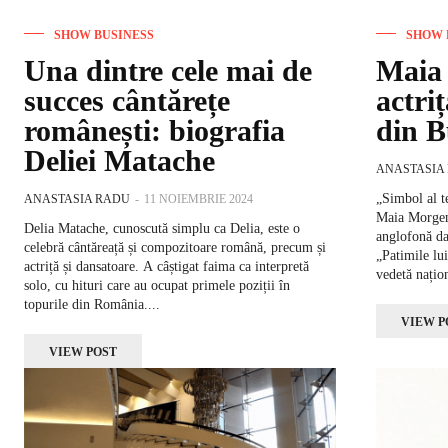
SHOW BUSINESS
SHOW 
Una dintre cele mai de
Maia
succes cântărețe
actri
românești: biografia
din B
Deliei Matache
ANASTASIA
„Simbol al t
ANASTASIA RADU
-
11 NOIEMBRIE 2024
Maia Morgens
Delia Matache, cunoscută simplu ca Delia, este o
anglofonă da
celebră cântăreață și compozitoare română, precum și
„Patimile lu
actriță și dansatoare. A câștigat faima ca interpretă
vedetă națion
solo, cu hituri care au ocupat primele poziții în
topurile din România....
VIEW P
VIEW POST