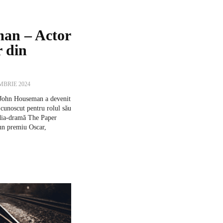
an – Actor
r din
MBRIE 2024
 John Houseman a devenit
cunoscut pentru rolul său
dia-dramă The Paper
 un premiu Oscar,