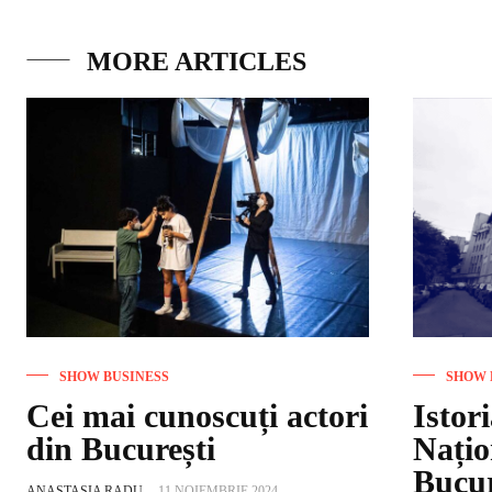
MORE ARTICLES
SHOW BUSINESS
SHOW 
Cei mai cunoscuți actori
Istori
din București
Națio
Bucur
ANASTASIA RADU
-
11 NOIEMBRIE 2024