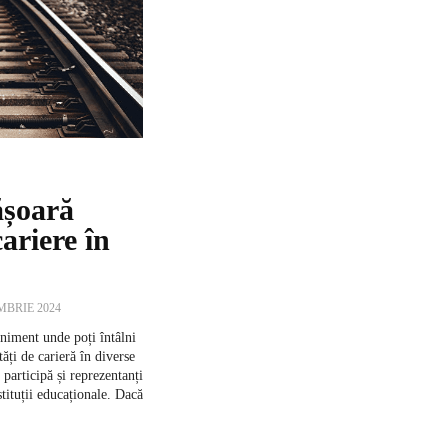
ășoară
cariere în
MBRIE 2024
eniment unde poți întâlni
ăți de carieră în diverse
 participă și reprezentanți
nstituții educaționale. Dacă