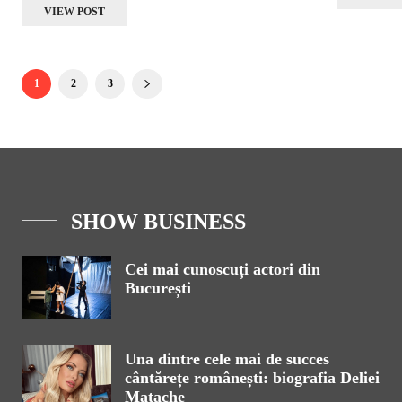
VIEW POST
1
2
3
SHOW BUSINESS
Cei mai cunoscuți actori din
București
Una dintre cele mai de succes
cântărețe românești: biografia Deliei
Matache