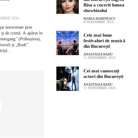
Bisu a cucerit lumea
showbizului
MBRIE 2024
MARIA MARINESCU
-
8 NOIEMBRIE 2024
at notorietate prin
e și de crimă. A apărut în
Cele mai bune
ntergang” (Prăbușirea),
festivaluri de muzică
torul) și „Rush”
din București
riță...
ANASTASIA RADU
-
11 NOIEMBRIE 2024
Cei mai cunoscuți
actori din București
ANASTASIA RADU
-
11 NOIEMBRIE 2024