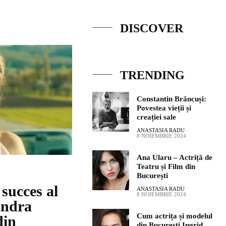
DISCOVER
TRENDING
Constantin Brâncuși:
Povestea vieții și
creației sale
ANASTASIA RADU
-
8 NOIEMBRIE 2024
Ana Ularu – Actriță de
Teatru și Film din
București
succes al
ANASTASIA RADU
-
8 NOIEMBRIE 2024
andra
Cum actrița și modelul
din
din București Ingrid