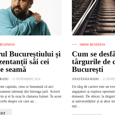
BUSINESS
SHOW BUSINESS
l Bucureștiului și
Cum se desf
entanții săi cei
târgurile de 
de seamă
București
 RADU
-
11 NOIEMBRIE 2024
ANASTASIA RADU
-
11 NOIE
ste capitala, ceea ce înseamnă că aici
Un târg de cariere este un ev
oameni talentați din întreaga țară. Actorii
angajatori și explora oportunit
n și ei în oraș în căutarea faimei. În acest
domenii. De obicei, la târguri
orbi despre cei care au...
ai universităților și ai altor i
ești...
OST