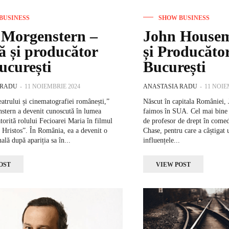
BUSINESS
SHOW BUSINESS
 Morgenstern –
John Housem
ță și producător
și Producăto
ucurești
București
 RADU
-
11 NOIEMBRIE 2024
ANASTASIA RADU
-
11 NOIE
eatrului și cinematografiei românești,”
Născut în capitala României,
tern a devenit cunoscută în lumea
faimos în SUA. Cel mai bine 
torită rolului Fecioarei Maria în filmul
de profesor de drept în come
i Hristos”. În România, ea a devenit o
Chase, pentru care a câștigat
ală după apariția sa în...
influențele...
OST
VIEW POST