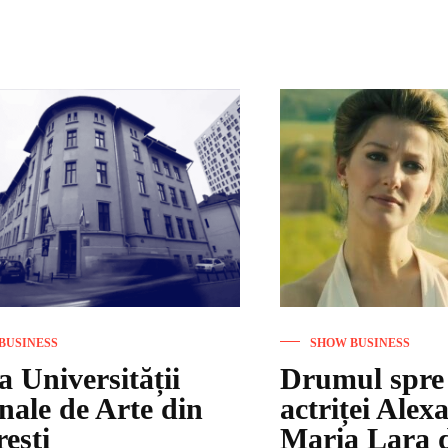
BUSINESS
SHOW BUSINESS
a Universității
Drumul spre 
nale de Arte din
actriței Alex
ești
Maria Lara 