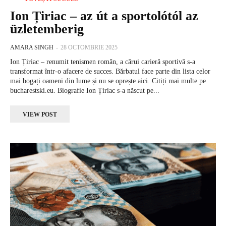
Ion Țiriac – az út a sportolótól az
üzletemberig
AMARA SINGH
-
28 OCTOMBRIE 2025
Ion Țiriac – renumit tenismen român, a cărui carieră sportivă s-a
transformat într-o afacere de succes. Bărbatul face parte din lista celor
mai bogați oameni din lume și nu se oprește aici. Citiți mai multe pe
bucharestski.eu. Biografie Ion Țiriac s-a născut pe...
VIEW POST