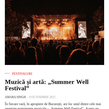
FESTIVALURI
Muzică și artă: „Summer Well
Festival”
AMARA SINGH
-
8 OCTOMBRIE 2025
În fiecare vară, în apropiere de București, are loc unul dintre cele mai
așteptate evenimente muzicale – „Summer Well Festival”. Acesta nu