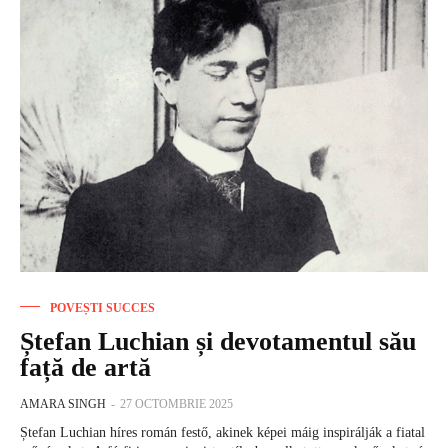
POVEȘTI SUCCES
Ștefan Luchian și devotamentul său
față de artă
AMARA SINGH
-
27 OCTOMBRIE 2025
Ștefan Luchian híres román festő, akinek képei máig inspirálják a fiatal