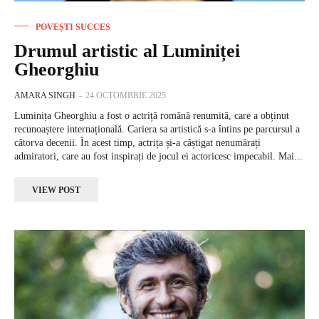
POVEȘTI SUCCES
Drumul artistic al Luminiței
Gheorghiu
AMARA SINGH
-
24 OCTOMBRIE 2025
Luminița Gheorghiu a fost o actriță română renumită, care a obținut
recunoaștere internațională. Cariera sa artistică s-a întins pe parcursul a
câtorva decenii. În acest timp, actrița și-a câștigat nenumărați
admiratori, care au fost inspirați de jocul ei actoricesc impecabil. Mai...
VIEW POST