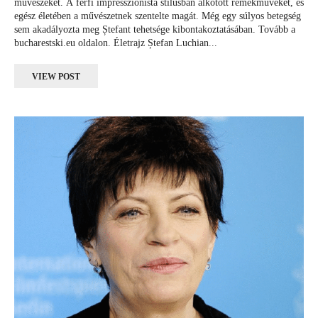
művészeket. A férfi impresszionista stílusban alkotott remekműveket, és
egész életében a művészetnek szentelte magát. Még egy súlyos betegség
sem akadályozta meg Ștefant tehetsége kibontakoztatásában. Tovább a
bucharestski.eu oldalon. Életrajz Ștefan Luchian...
VIEW POST