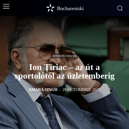
Bucharestski
POVEȘTI SUCCES
Ion Țiriac – az út a
sportolótól az üzletemberig
AMARA SINGH
-
28 OCTOMBRIE 2025