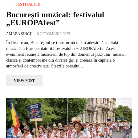
FESTIVALURI
București muzical: festivalul
„EUROPAfest”
AMARA SINGH
-
8 OCTOMBRIE 2025
În fiecare an, Bucureștiul se transformă într-o adevărată capitală
muzicală a Europei datorită festivalului «EUROPAfest». Acest
eveniment reunește muzicieni de top din domeniul jazz-ului, muzicii
clasice și contemporane din diverse țări și creează în capitală o
atmosferă de creativitate. Străzile orașului...
VIEW POST