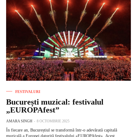
FESTIVALURI
București muzical: festivalul
„EUROPAfest”
AMARA SINGH
-
8 OCTOMBRIE 2025
În fiecare an, Bucureștiul se transformă într-o adevărată capitală
muzicală a Europei datorită festivalului «EUROPAfest». Acest