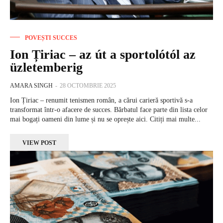
POVEȘTI SUCCES
Ion Țiriac – az út a sportolótól az
üzletemberig
AMARA SINGH
-
28 OCTOMBRIE 2025
Ion Țiriac – renumit tenismen român, a cărui carieră sportivă s-a
transformat într-o afacere de succes. Bărbatul face parte din lista celor
mai bogați oameni din lume și nu se oprește aici. Citiți mai multe...
VIEW POST