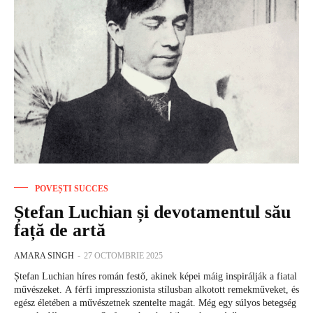
POVEȘTI SUCCES
Ștefan Luchian și devotamentul său
față de artă
AMARA SINGH
-
27 OCTOMBRIE 2025
Ștefan Luchian híres román festő, akinek képei máig inspirálják a fiatal
művészeket. A férfi impresszionista stílusban alkotott remekműveket, és
egész életében a művészetnek szentelte magát. Még egy súlyos betegség